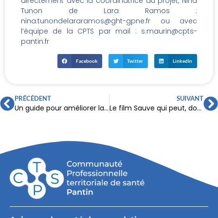
directement avec la coordinatrice du projet, Nina
Tunon de Lara Ramos :
nina.tunondelararamos@ght-gpne.fr ou avec
l’équipe de la CPTS par mail : s.maurin@cpts-
pantin.fr
Facebook
Twitter
LinkedIn
PRÉCÉDENT
SUIVANT
Un guide pour améliorer la prise en charge des personnes LGBTQI+
Le film Sauve qui peut, dont la sortie nationale est prévue le mercredi 04 juin, sera diffusé ce mois de juin et en juillet au 104 à Pantin.